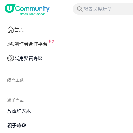
首頁
創作者合作平台
試用獎賞專區
熱門主題
親子專區
放電好去處
親子旅遊