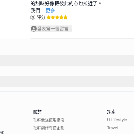
的甜味好像把彼此的心也拉近了。
我們
...
更多
評分
發表第一個留言...
關於
探索
社群最強使用指南
U Lifestyle
社群創作有價企劃
Travel
程式