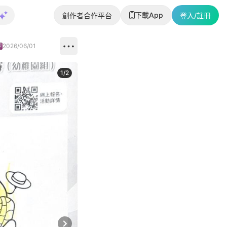
下載App
創作者合作平台
登入/註冊
2026/06/01
1
/
2
即睇更多社