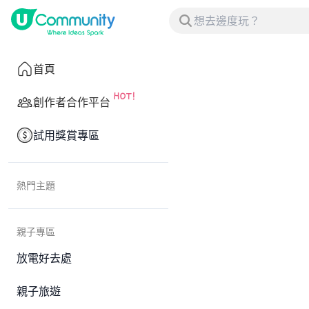
首頁
創作者合作平台
試用獎賞專區
熱門主題
親子專區
放電好去處
親子旅遊