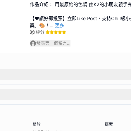
作品介紹： 用最原始的色調 由K2的小朋友親手
【❤️讚好即投票】立即Like Post，支持Chil
獎」🎨！
...
更多
評分
發表第一個留言...
關於
探索