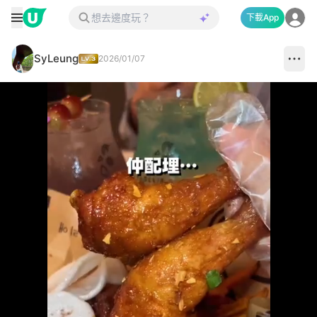
下載App
SyLeung
2026/01/07