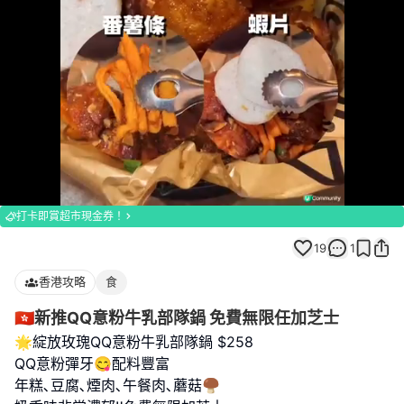
Loaded
:
Unmute
100.00%
打卡即賞超市現金券！
19
1
香港攻略
食
🇭🇰新推QQ意粉牛乳部隊鍋 免費無限任加芝士
🌟綻放玫瑰QQ意粉牛乳部隊鍋 $258
QQ意粉彈牙😋配料豐富
年糕､豆腐､煙肉､午餐肉､蘑菇🍄‍🟫