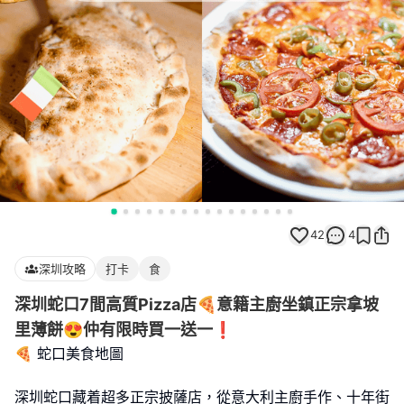
42
4
深圳攻略
打卡
食
深圳蛇口7間高質Pizza店🍕意籍主廚坐鎮正宗拿坡
里薄餅😍仲有限時買一送一❗️
🍕 蛇口美食地圖
深圳蛇口藏着超多正宗披薩店，從意大利主廚手作、十年街