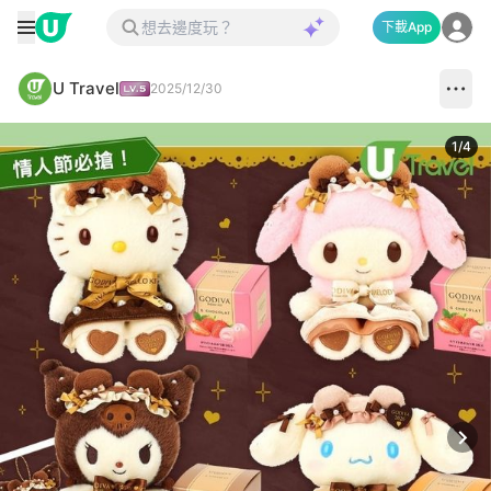
下載App
U Travel
2025/12/30
1
/
4
Next