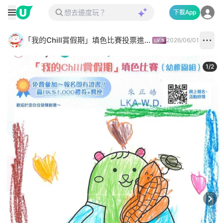
下載App
「我的Chill賞假期」填色比賽投票進行中✅
2026/06/01
1
/
2
Next