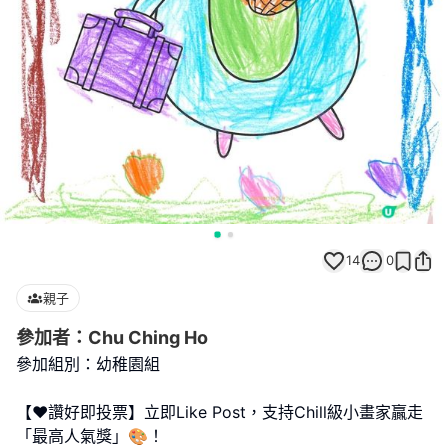
14
0
親子
參加者：Chu Ching Ho
參加組別：幼稚園組
【❤️讚好即投票】立即Like Post，支持Chill級小畫家贏走
「最高人氣獎」🎨！