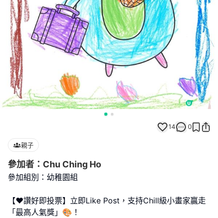
14
0
親子
參加者：Chu Ching Ho
參加組別：幼稚園組
【❤️讚好即投票】立即Like Post，支持Chill級小畫家贏走
「最高人氣獎」🎨！