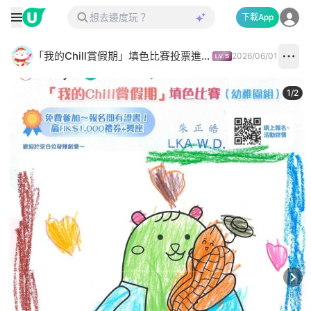
下載App
「我的Chill賞假期」填色比賽投票進行中✅
2026/06/01
1
/
2
Next