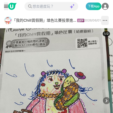
下載App
「我的Chill賞假期」填色比賽投票進行中✅
2026/06/01
1
/
2
Next