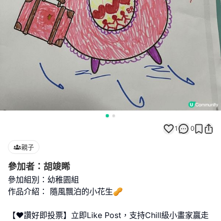
1
0
親子
參加者：胡竣睎
參加組別：幼稚園組
作品介紹： 隨風飄泊的小花生🥜
【❤️讚好即投票】立即Like Post，支持Chill級小畫家贏走