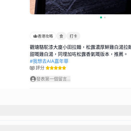
香港攻略
食
打卡
觀塘駱駝漆大廈小田拉麵，松露濃厚鮮雞白湯拉
#我想去AIA嘉年華
評分
發表第一個留言...