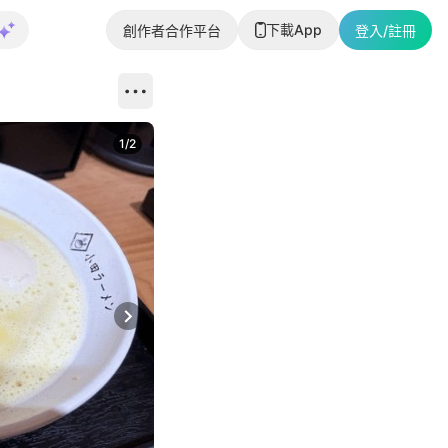
下載App
創作者合作平台
登入/註冊
1
/
2
即睇更多社
Next slide
返回帖文