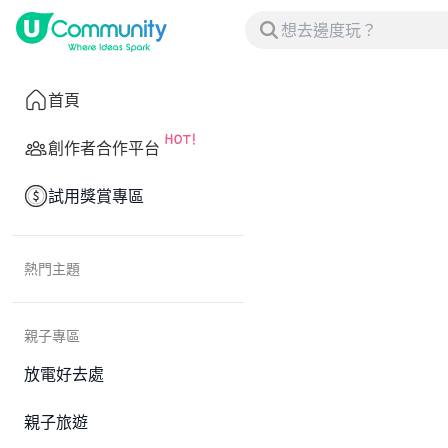
首頁
創作者合作平台
試用獎賞專區
熱門主題
親子專區
放電好去處
親子旅遊