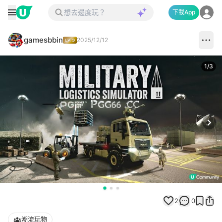
下載App
gamesbbin
2025/12/12
1
/
3
Next
2
0
潮流玩物