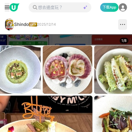
下載App
Shindo
2025/12/14
1
/
8
Next