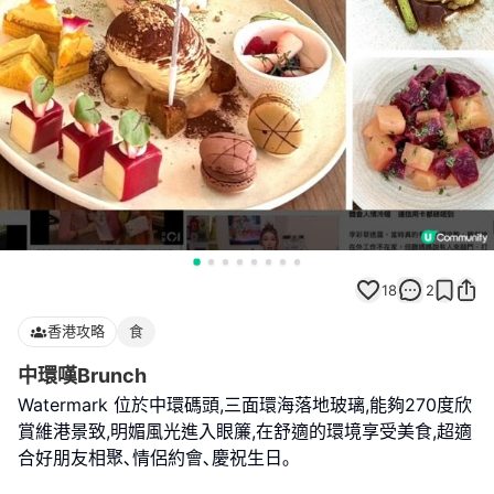
18
2
香港攻略
食
中環嘆Brunch
Watermark 位於中環碼頭,三面環海落地玻璃,能夠270度欣
賞維港景致,明媚風光進入眼簾,在舒適的環境享受美食,超適
合好朋友相聚､情侶約會､慶祝生日｡