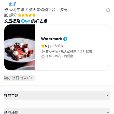
...
更多
香港中環 7 號天星碼頭平台 L 號舖
評分
文章提及
的好去處
Watermark
5
5
人想去
香港中環 7 號天星碼頭平台 L 號舖
海鮮、西式、西餐廳
顯示所有留言(
2
)...
社群主題
熱門地點