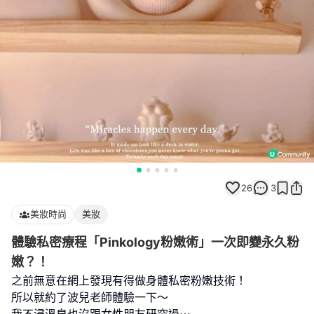
26
3
美妝時尚
美妝
體驗私密療程「Pinkology粉嫩術」一次即變永久粉
嫩？！
之前無意在網上發現有得做身體私密粉嫩技術！
所以就約了波兒老師體驗一下～
我不浸溫泉也沒跟女性朋友研究過⋯