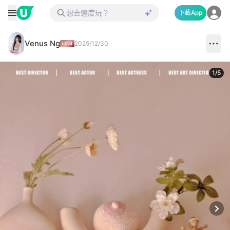
下載App
Venus Ng
2025/12/30
1
/
5
Next