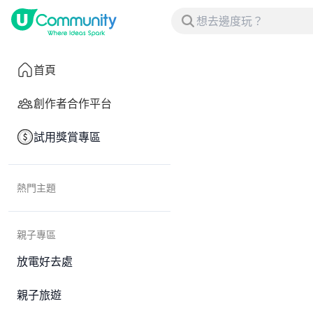
首頁
創作者合作平台
試用獎賞專區
熱門主題
親子專區
放電好去處
親子旅遊