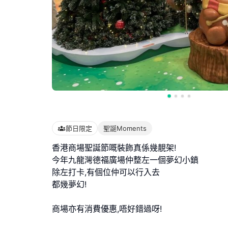
節日限定
聖誕Moments
香港商場聖誕節嘅裝飾真係幾靚架!
今年九龍灣德福廣場仲整左一個夢幻小鎮
除左打卡,有個位仲可以行入去
都幾夢幻!
商場亦有消費優惠,唔好錯過呀!