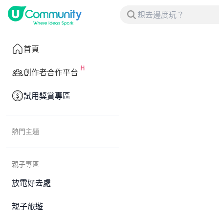
首頁
創作者合作平台
試用獎賞專區
熱門主題
親子專區
放電好去處
親子旅遊