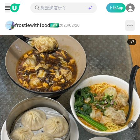
下載App
frostiewithfood
2026/02/26
1
/
7
Next