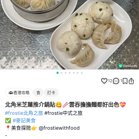
12
1
香港攻略
食
打卡
北角米芝蓮推介鍋貼😋🥢雲吞擔擔麵都好出色💝
#frostie北角之旅
#frostie中式之旅
✅
#麥記美食
📍美食探險👉 @frostiewithfood
-