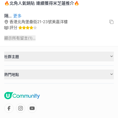
🔥北角人氣鍋貼 連續獲得米芝蓮推介🔥
隔
...
更多
香港北角堡壘街21-23號美嘉洋樓
評分
顯示所有留言(
1
)...
社群主題
熱門地點