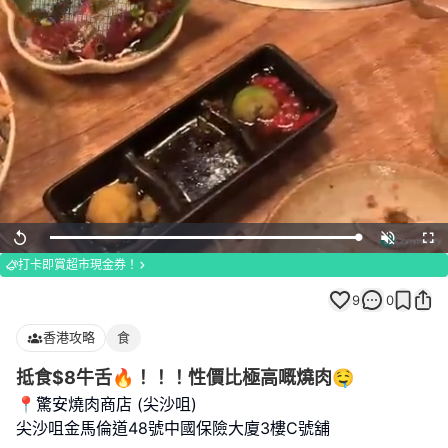
Loaded
:
Replay
Unmute
Full
100.00%
打卡即賞超市現金券！
9
0
香港攻略
食
抵食$8牛舌🔥！！！性價比極高嘅燒肉🤤
📍驚安燒肉商店 (尖沙咀)
尖沙咀金馬倫道48號中國保險大廈3樓C號舖