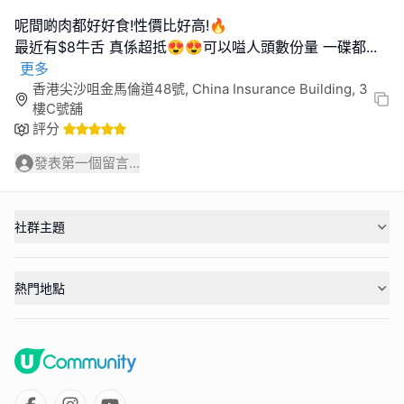
呢間啲肉都好好食!性價比好高!🔥
最近有$8牛舌 真係超抵😍😍可以嗌人頭數份量 一碟都
...
更多
香港尖沙咀金馬倫道48號, China Insurance Building, 3
樓C號舖
評分
發表第一個留言...
社群主題
熱門地點