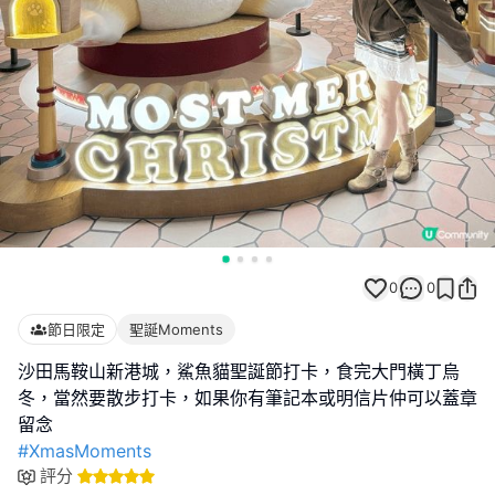
0
0
節日限定
聖誕Moments
沙田馬鞍山新港城，鯊魚貓聖誕節打卡，食完大門橫丁烏
冬，當然要散步打卡，如果你有筆記本或明信片仲可以蓋章
#XmasMoments
評分