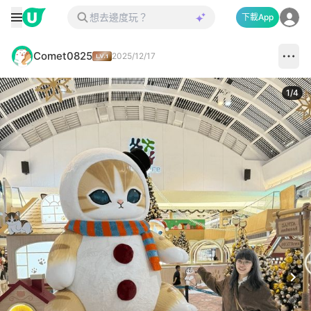
下載App
Comet0825
2025/12/17
1
/
4
Next