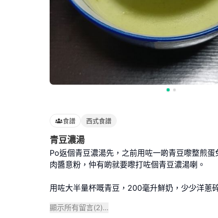
食譜
西式食譜
青豆濃湯
Po返個青豆濃湯先，之前用咗一啲青豆嚟整煎蛋
肉醬意粉，仲有啲就要嚟打咗個青豆濃湯喇。
用咗大半量杯嘅青豆，200毫升鮮奶，少少洋蔥
顯示所有留言(
2
)...