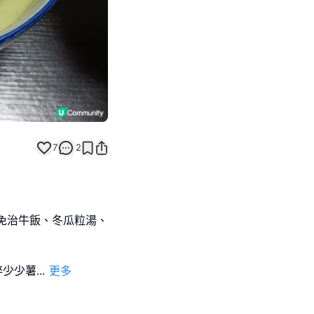
7
2
免治牛飯、冬瓜粒湯、
碎少少薯
...
更多