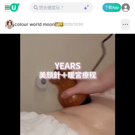
下載App
colour world moon
2025/12/30