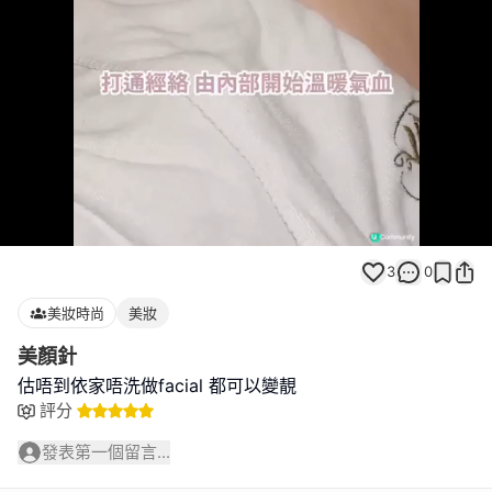
Loaded
:
Unmute
100.00%
3
0
美妝時尚
美妝
美顏針
估唔到依家唔洗做facial 都可以變靚
評分
發表第一個留言...