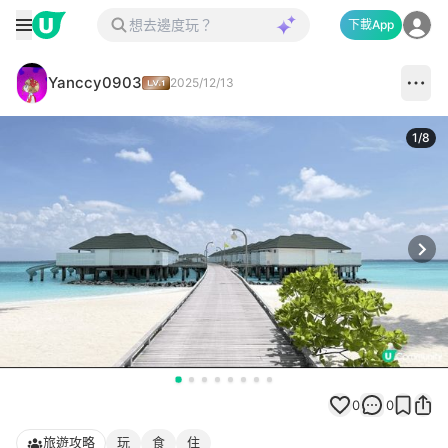
下載App
Yanccy0903
2025/12/13
1
/
8
Next
0
0
旅遊攻略
玩
食
住