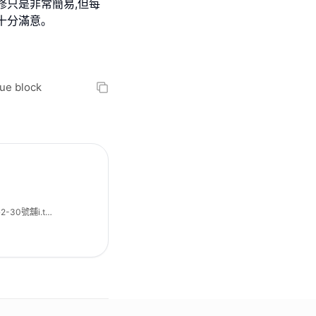
修只是非常簡易,但每
十分滿意｡
 block
30號舖i.t