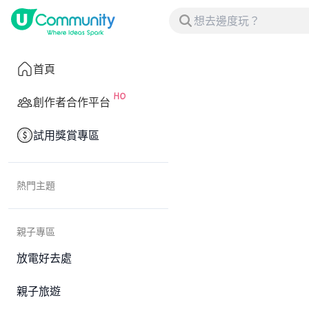
首頁
創作者合作平台
試用獎賞專區
熱門主題
親子專區
放電好去處
親子旅遊