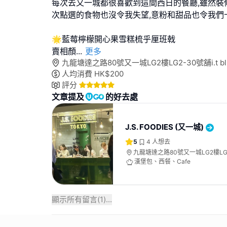
每次去又一城都很喜歡到這間西日的餐廳,雖然裝
次點選的食物也沒令我失望,意粉和甜品也令我們
🌟藍莓檸檬開心果雪糕梳乎厘班戟
賣相顏
...
更多
九龍塘達之路80號又一城LG2樓LG2-30號舖i.t blue
人均消費
HK$
200
評分
文章提及
的好去處
J.S. FOODIES (又一城)
5
4
人想去
九龍塘達之路80號又一城LG2樓LG2-
blue block
漢堡包、西餐、Cafe
顯示所有留言(
1
)...