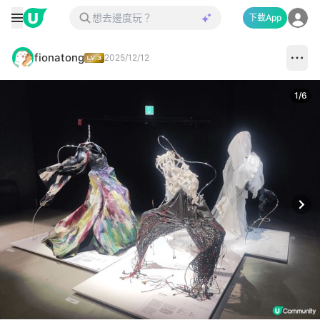
下載App
fionatong
2025/12/12
1
/
6
Next