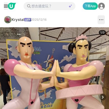
下載App
Krystal
2025/12/16
1
/
3
Next