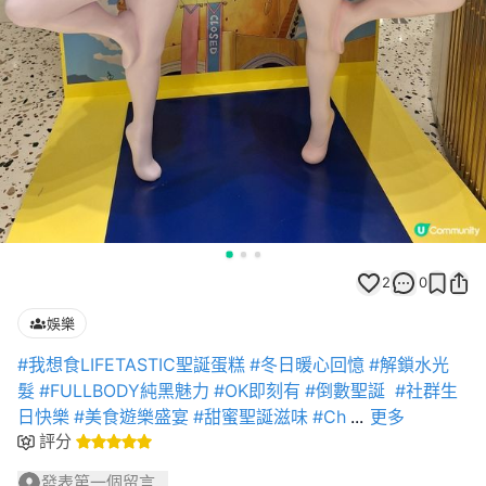
2
0
娛樂
#我想食LIFETASTIC聖誕蛋糕
#冬日暖心回憶
#解鎖水光
髮
#FULLBODY純黑魅力
#OK即刻有
#倒數聖誕
#社群生
日快樂
#美食遊樂盛宴
#甜蜜聖誕滋味
#Ch
...
更多
評分
發表第一個留言...