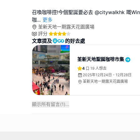
召喚咖啡控!今個聖誕要必去 @citywalkhk 嘅Winter
咖
...
更多
荃新天地一期露天花園廣場
評分
文章提及
的好去處
荃新天地聖誕咖啡市集
4
19
人想去
2025年12月24日 - 12月28日
荃新天地一期露天花園廣場
顯示所有留言(
1
)...