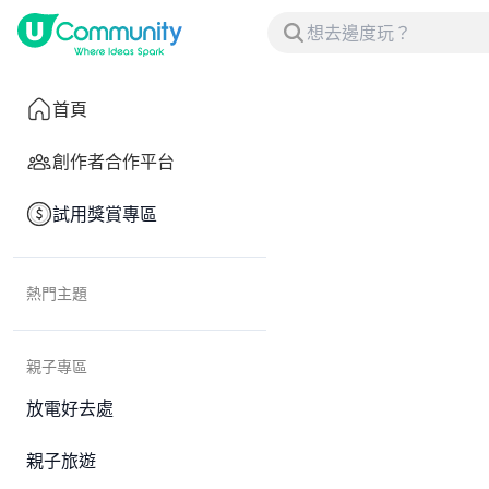
首頁
創作者合作平台
試用獎賞專區
熱門主題
親子專區
放電好去處
親子旅遊