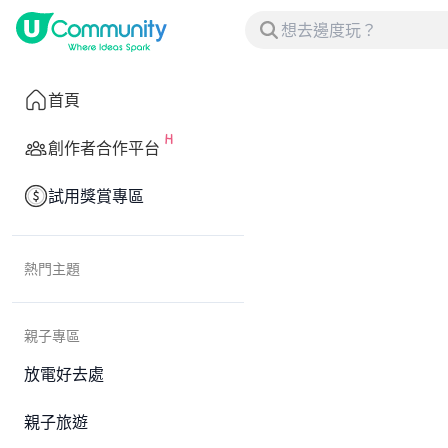
首頁
創作者合作平台
試用獎賞專區
熱門主題
親子專區
放電好去處
親子旅遊