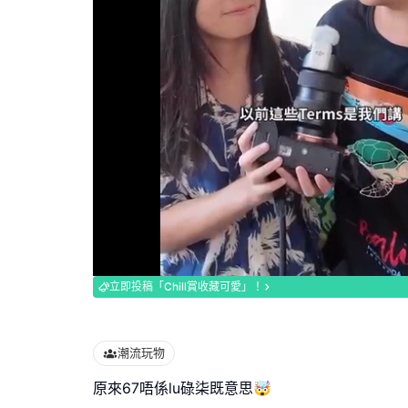
Loaded
:
100.00%
立即投稿「Chill賞收藏可愛」！
潮流玩物
原來67唔係lu碌柒既意思🤯