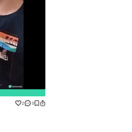
Unmute
2
0