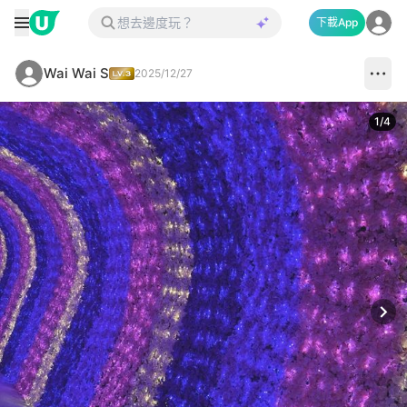
下載App
Wai Wai S
2025/12/27
1
/
4
Next