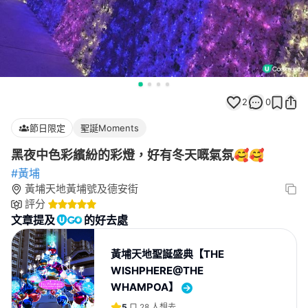
2
0
節日限定
聖誕Moments
黑夜中色彩繽紛的彩燈，好有冬天嘅氣氛🥰🥰
#黃埔
黃埔天地黃埔號及德安街
評分
文章提及
的好去處
黃埔天地聖誕盛典【THE
WISHPHERE@THE
WHAMPOA】
5
28
人想去