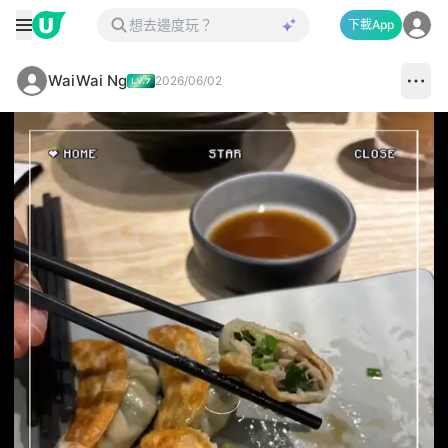
下載App
WaiWai Ng
2026/06/02