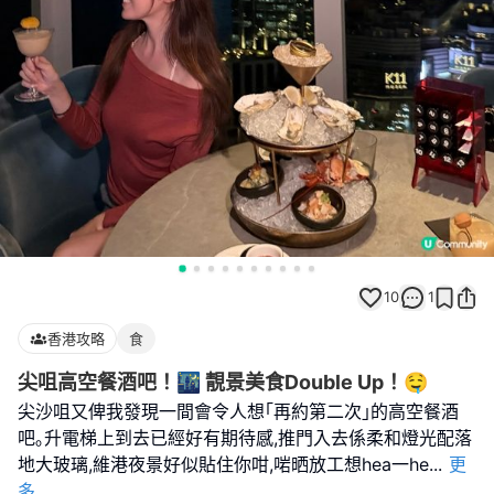
10
1
香港攻略
食
尖咀高空餐酒吧！🌃 靚景美食Double Up！🤤
尖沙咀又俾我發現一間會令人想｢再約第二次｣的高空餐酒
吧｡升電梯上到去已經好有期待感,推門入去係柔和燈光配落
地大玻璃,維港夜景好似貼住你咁,啱晒放工想hea一he
...
更
多