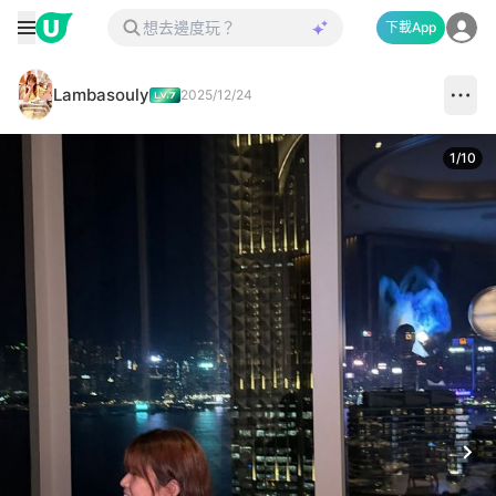
下載App
Lambasouly
2025/12/24
1
/
10
Next