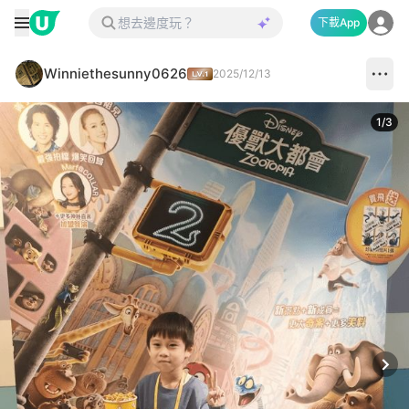
下載App
Winniethesunny0626
2025/12/13
1
/
3
Next