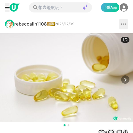
下載App
rebeccalin1108
2025/12/09
1
/
2
Next
5
1