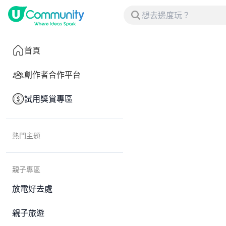
首頁
創作者合作平台
試用獎賞專區
熱門主題
親子專區
放電好去處
親子旅遊