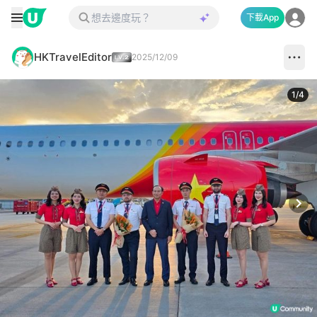
下載App
HKTravelEditor
2025/12/09
1
/
4
Next