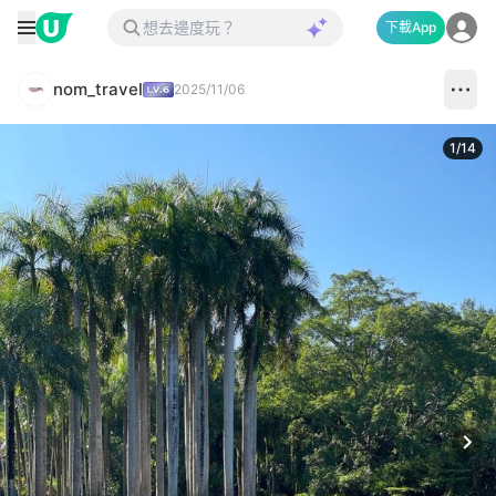
下載App
nom_travel
2025/11/06
1
/
14
Next