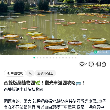
21
0
中國攻略
玩
旅遊小貼士
西雙版納植物園🌿！觀光車遊園攻略🚌！
西雙版納中科院植物園
園區真的非常大,若想輕鬆探索,建議直接購買觀光車票｡車子
會在不同站點停靠,可以自由選擇下車遊覽,像是一場綠意中