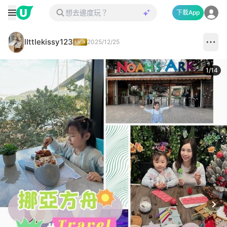
下載App
lIttlekissy123
2025/12/25
1
/
14
Next