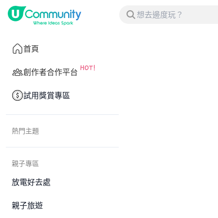
首頁
創作者合作平台
試用獎賞專區
熱門主題
親子專區
放電好去處
親子旅遊