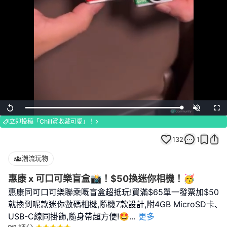
Loaded
:
Replay
Unmute
Full
100.00%
立即投稿「Chill賞收藏可愛」！
132
1
潮流玩物
惠康 x 可口可樂盲盒📸！$50換迷你相機！🥳
惠康同可口可樂聯乘嘅盲盒超抵玩!買滿$65單一發票加$50
就換到呢款迷你數碼相機,隨機7款設計,附4GB MicroSD卡､
USB-C線同掛飾,隨身帶超方便!🤩
...
更多