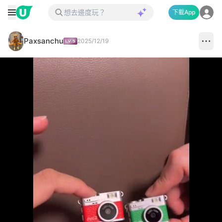
下載App
Paxsanchu
2025/12/19