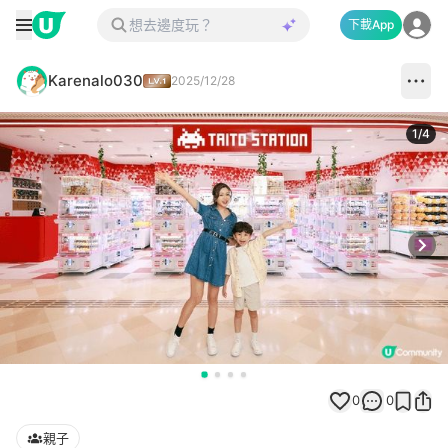
下載App
Karenalo030
2025/12/28
1
/
4
Next
0
0
親子