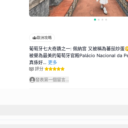
歐洲攻略
葡萄牙七大奇蹟之一: 佩納宮 又被稱為蕃茄炒蛋
被譽為最美的葡萄牙官殿Palácio Nacional da 
真係好
...
更多
評分
發表第一個留言...