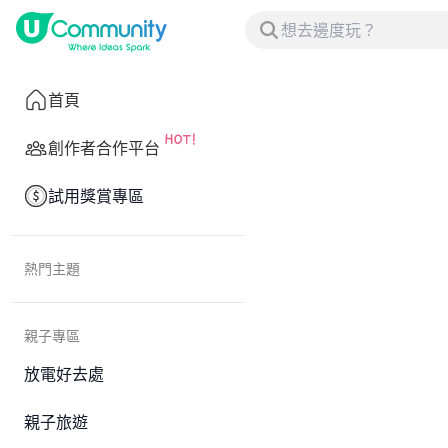
首頁
創作者合作平台
試用獎賞專區
熱門主題
親子專區
放電好去處
親子旅遊