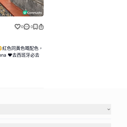
0
0
😳紅色同黃色嘅配色，
Pena ❤️去西班牙必去