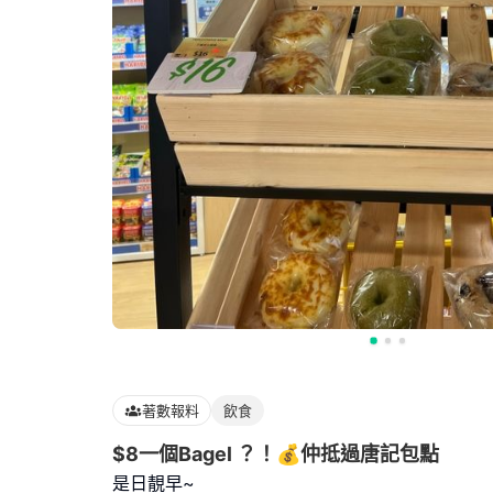
著數報料
飲食
$8一個Bagel ？！💰仲抵過唐記包點
是日靚早~