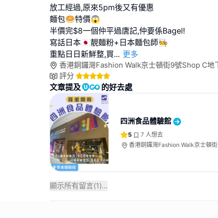
放工經過,原來5pm後又有優惠
麵包🥯特價😱
半價完$8一個仲平過唐記,仲要係Bagel!
寫話日本🇯🇵靚麵粉+日本麵包師🧑‍🍳
重點日日新鮮整,買
...
更多
香港銅鑼灣Fashion Walk京士頓街9號Shop C地
評分
文章提及
的好去處
四洲食品體驗館
5
7
人想去
香港銅鑼灣Fashion Walk京士頓街
顯示所有留言(
1
)...