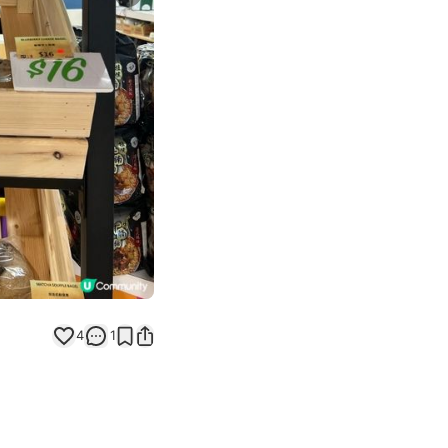
Next slide
4
1