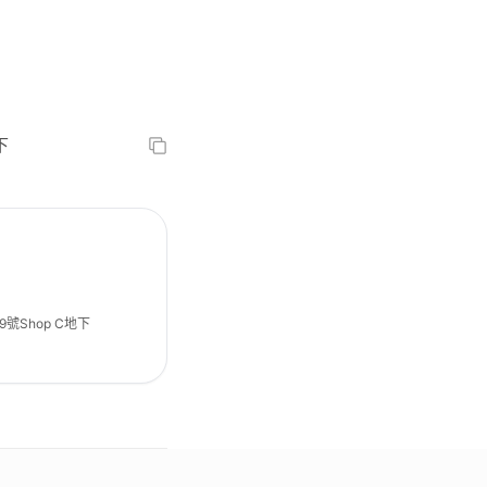
下
9號Shop C地下