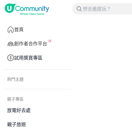
首頁
創作者合作平台
試用獎賞專區
熱門主題
親子專區
放電好去處
親子旅遊