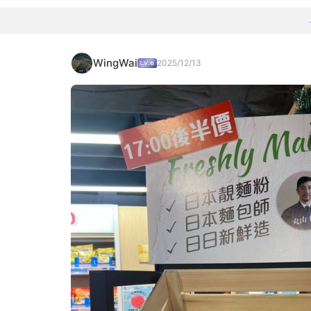
WingWai
2025/12/13