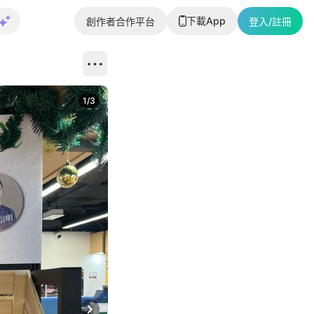
下載App
創作者合作平台
登入/註冊
1
/
3