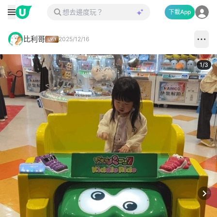
下載App
比利哥
2025/12/16
1
/
3
Next