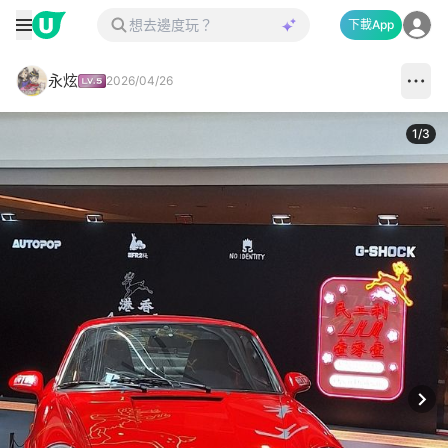
下載App
永炫
2026/04/26
1
/
3
Next