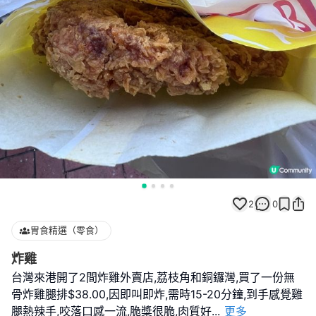
2
0
胃食精選（零食）
炸雞
台灣來港開了2間炸雞外賣店,荔枝角和銅鑼灣,買了一份無
骨炸雞腿排$38.00,因即叫即炸,需時15-20分鐘,到手感覺雞
腿熱辣手,咬落口感一流,脆槳很脆,肉質好
...
更多