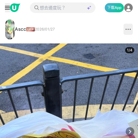
下載App
Ascc
2026/01/27
1
/
4
Next