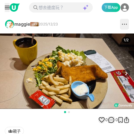
下載App
maggie
2025/12/23
1
/
2
Next
0
0
親子