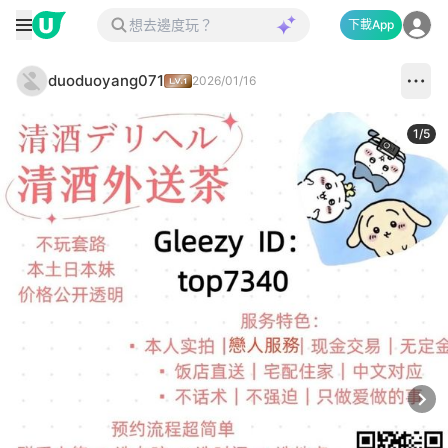
下載App
duoduoyang071
2026/01/16
1
/
5
Next