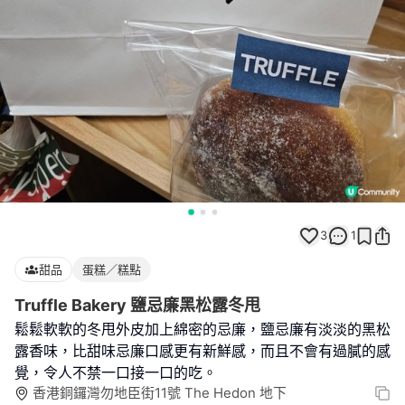
3
1
甜品
蛋糕／糕點
Truffle Bakery 鹽忌廉黑松露冬甩
鬆鬆軟軟的冬甩外皮加上綿密的忌廉，鹽忌廉有淡淡的黑松
露香味，比甜味忌廉口感更有新鮮感，而且不會有過膩的感
覺，令人不禁一口接一口的吃。
香港銅鑼灣勿地臣街11號 The Hedon 地下