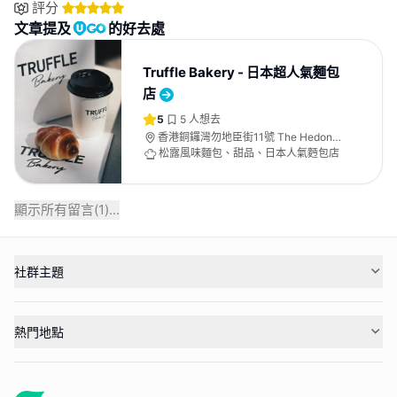
評分
文章提及
的好去處
Truffle Bakery - 日本超人氣麵包
店
5
5
人想去
香港銅鑼灣勿地臣街11號 The Hedon
地下
松露風味麵包、甜品、日本人氣麪包店
顯示所有留言(
1
)...
社群主題
熱門地點