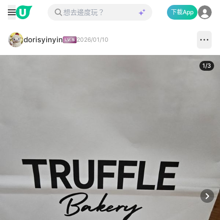
下載App
dorisyinyin
2026/01/10
1
/
3
Next