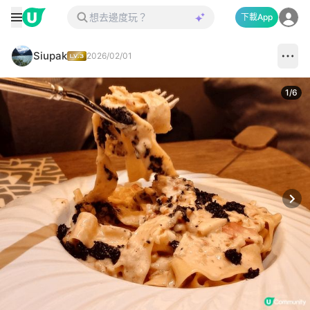
下載App
Siupak
2026/02/01
1
/
6
Next