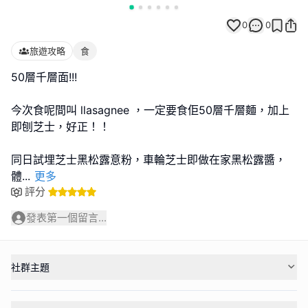
0
0
旅遊攻略
食
50層千層面!!!
今次食呢間叫 llasagnee ，一定要食佢50層千層麵，加上
即刨芝士，好正！！
同日試埋芝士黑松露意粉，車輪芝士即做在家黑松露醬，
體
...
更多
評分
發表第一個留言...
社群主題