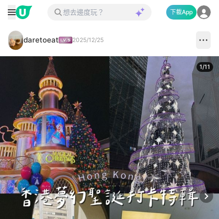
下載App
daretoeat
2025/12/25
1
/
11
Next