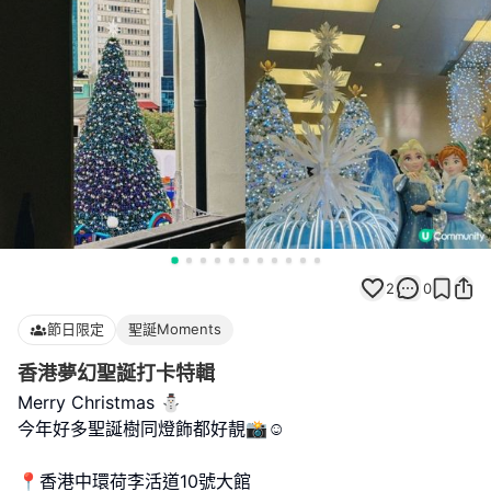
2
0
節日限定
聖誕Moments
香港夢幻聖誕打卡特輯
Merry Christmas ⛄️
今年好多聖誕樹同燈飾都好靚📸☺️
📍香港中環荷李活道10號大館