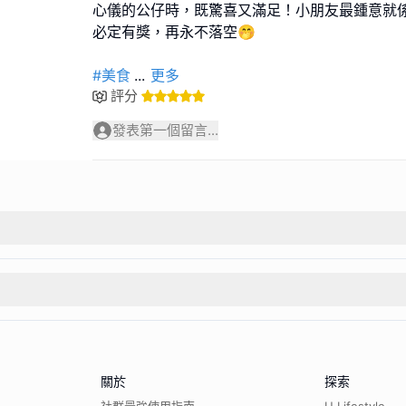
心儀的公仔時，既驚喜又滿足！小朋友最鍾意就
必定有獎，再永不落空🤭
#美食
...
更多
評分
發表第一個留言...
關於
探索
社群最強使用指南
U Lifestyle