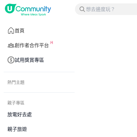
首頁
創作者合作平台
試用獎賞專區
熱門主題
親子專區
放電好去處
親子旅遊