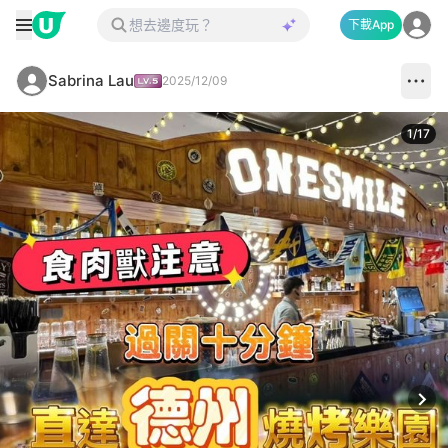
下載App
Sabrina Lau
2025/12/09
1
/
17
Next