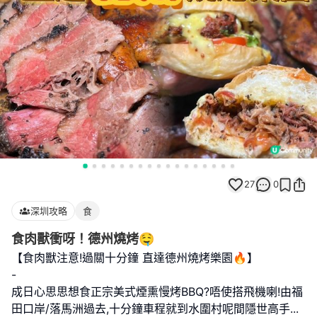
27
0
深圳攻略
食
食肉獸衝呀！德州燒烤🤤
【食肉獸注意!過關十分鐘 直達德州燒烤樂園🔥】
-
成日心思思想食正宗美式煙熏慢烤BBQ?唔使搭飛機喇!由福
田口岸/落馬洲過去,十分鐘車程就到水圍村呢間隱世高手
...