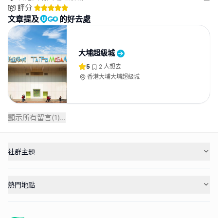
評分
文章提及
的好去處
大埔超級城
5
2
人想去
香港大埔大埔超級城
顯示所有留言(
1
)...
社群主題
熱門地點