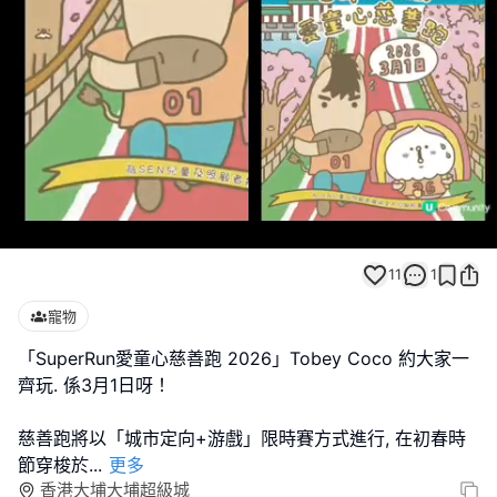
Loaded
:
Unmute
100.00%
11
1
寵物
「SuperRun愛童心慈善跑 2026」Tobey Coco 約大家一
齊玩. 係3月1日呀！
慈善跑將以「城市定向+游戲」限時賽方式進行, 在初春時
節穿梭於
...
更多
香港大埔大埔超級城